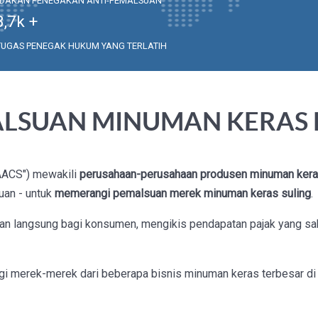
NDAKAN PENEGAKAN ANTI-PEMALSUAN
3,7
k +
TUGAS PENEGAK HUKUM YANG TERLATIH
LSUAN MINUMAN KERAS 
AACS") mewakili
perusahaan-perusahaan produsen minuman keras 
uan - untuk
memerangi pemalsuan merek minuman keras suling
.
tan langsung bagi konsumen, mengikis pendapatan pajak yang 
i merek-merek dari beberapa bisnis minuman keras terbesar di 