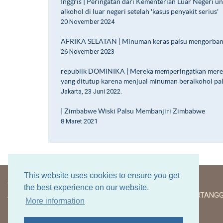
Inggris | Peringatan dari Kementerian Luar Negeri un
alkohol di luar negeri setelah 'kasus penyakit serius'
20 November 2024
AFRIKA SELATAN | Minuman keras palsu mengorban
26 November 2023
republik DOMINIKA | Mereka memperingatkan merek
yang ditutup karena menjual minuman beralkohol pa
Jakarta, 23 Juni 2022.
| Zimbabwe Wiski Palsu Membanjiri Zimbabwe
8 Maret 2021
This website uses cookies to ensure you get
© Aliansi Melawan Minuman Beralkohol Palsu 2020 - 2026
the best experience on our website.
AACS MENGINGATKAN ANDA UNTUK MINUM DENGAN BERTANG
More information