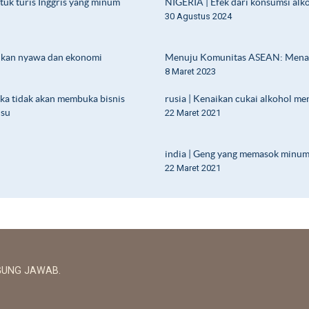
tuk turis Inggris yang minum
NIGERIA | Efek dari konsumsi alk
30 Agustus 2024
kan nyawa dan ekonomi
Menuju Komunitas ASEAN: Menanga
8 Maret 2023
a tidak akan membuka bisnis
rusia | Kenaikan cukai alkohol m
lsu
22 Maret 2021
india | Geng yang memasok minuma
22 Maret 2021
GUNG JAWAB.