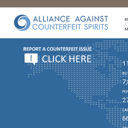
R
M
1
BO
7
PE
2
LA
6