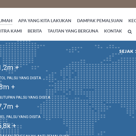
UMAH
APA YANG KITA LAKUKAN
DAMPAK PEMALSUAN
KE
ITRA KAMI
BERITA
TAUTAN YANG BERGUNA
KONTAK
SEJAK 
1,2
m +
TOL PALSU YANG DISITA
,8
m +
NUTUPAN PALSU YANG DISITA
7,7
m +
BEL PALSU YANG DISITA
6,8
k +