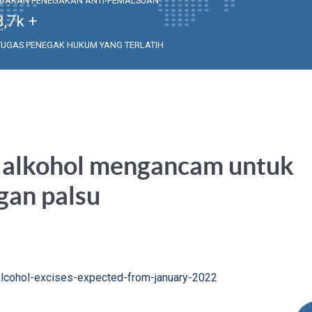
NDAKAN PENEGAKAN ANTI-PEMALSUAN
3,7
k +
TUGAS PENEGAK HUKUM YANG TERLATIH
ai alkohol mengancam untuk
gan palsu
-alcohol-excises-expected-from-january-2022