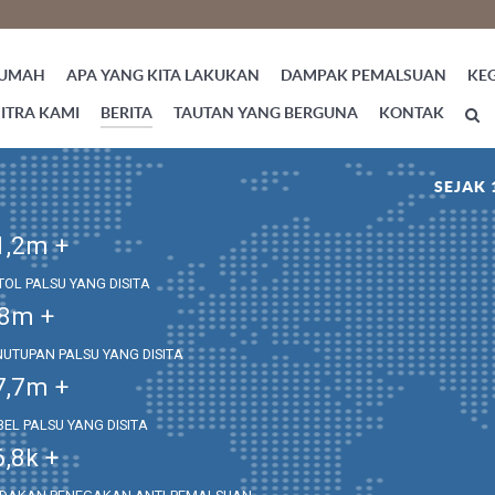
UMAH
APA YANG KITA LAKUKAN
DAMPAK PEMALSUAN
KE
ITRA KAMI
BERITA
TAUTAN YANG BERGUNA
KONTAK
SEJAK 
1,2
m +
TOL PALSU YANG DISITA
,8
m +
NUTUPAN PALSU YANG DISITA
7,7
m +
BEL PALSU YANG DISITA
6,8
k +