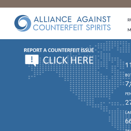
R
M
1
BO
7
PE
2
LA
6