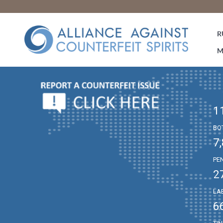
R
M
1
BO
7
PE
2
LA
6