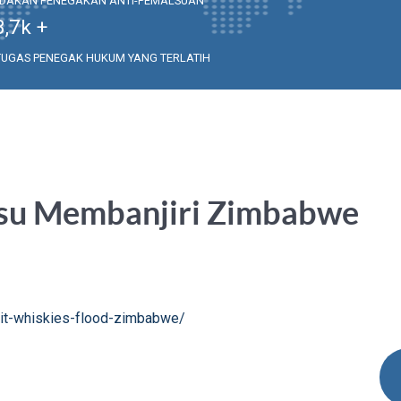
NDAKAN PENEGAKAN ANTI-PEMALSUAN
3,7
k +
TUGAS PENEGAK HUKUM YANG TERLATIH
lsu Membanjiri Zimbabwe
eit-whiskies-flood-zimbabwe/