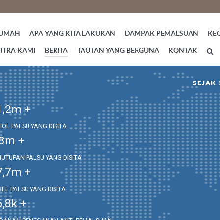
UMAH
APA YANG KITA LAKUKAN
DAMPAK PEMALSUAN
KE
ITRA KAMI
BERITA
TAUTAN YANG BERGUNA
KONTAK
SEJAK 
1,2
m +
TOL PALSU YANG DISITA
,8
m +
NUTUPAN PALSU YANG DISITA
7,7
m +
BEL PALSU YANG DISITA
6,8
k +