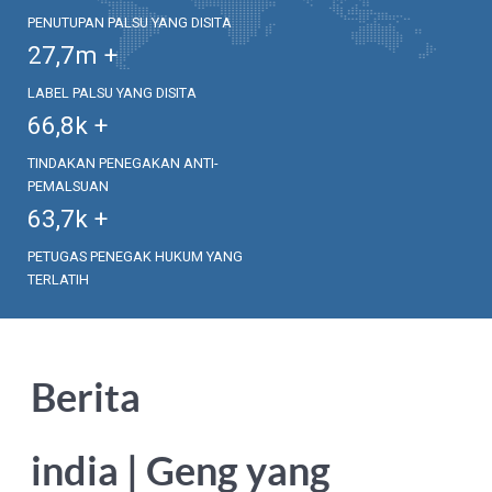
PENUTUPAN PALSU YANG DISITA
27,7
m +
LABEL PALSU YANG DISITA
66,8
k +
TINDAKAN PENEGAKAN ANTI-
PEMALSUAN
63,7
k +
PETUGAS PENEGAK HUKUM YANG
TERLATIH
Berita
india | Geng yang