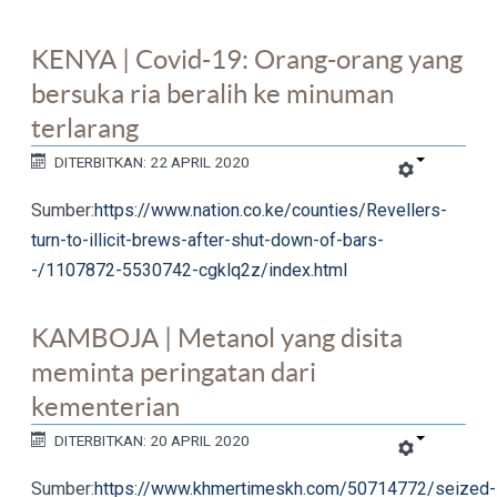
KENYA | Covid-19: Orang-orang yang
bersuka ria beralih ke minuman
terlarang
DITERBITKAN: 22 APRIL 2020
Sumber:
https://www.nation.co.ke/counties/Revellers-
turn-to-illicit-brews-after-shut-down-of-bars-
-/1107872-5530742-cgklq2z/index.html
KAMBOJA | Metanol yang disita
meminta peringatan dari
kementerian
DITERBITKAN: 20 APRIL 2020
Sumber:
https://www.khmertimeskh.com/50714772/seized-