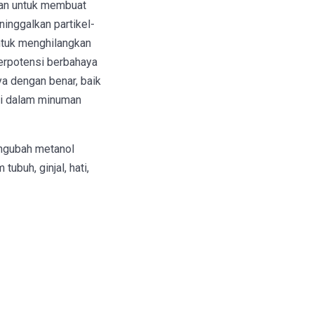
kan untuk membuat
inggalkan partikel-
untuk menghilangkan
berpotensi berbahaya
a dengan benar, baik
 di dalam minuman
engubah metanol
ubuh, ginjal, hati,