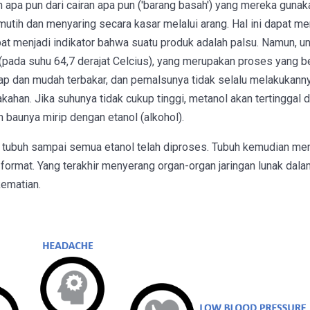
apa pun dari cairan apa pun ('barang basah') yang mereka guna
tih dan menyaring secara kasar melalui arang. Hal ini dapat men
apat menjadi indikator bahwa suatu produk adalah palsu. Namun, 
(pada suhu 64,7 derajat Celcius), yang merupakan proses yang 
 dan mudah terbakar, dan pemalsunya tidak selalu melakukanny
ahan. Jika suhunya tidak cukup tinggi, metanol akan tertinggal
 baunya mirip dengan etanol (alkohol).
am tubuh sampai semua etanol telah diproses. Tubuh kemudian m
mat. Yang terakhir menyerang organ-organ jaringan lunak dalam t
ematian.