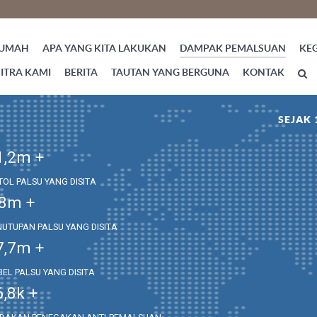
UMAH
APA YANG KITA LAKUKAN
DAMPAK PEMALSUAN
KE
ITRA KAMI
BERITA
TAUTAN YANG BERGUNA
KONTAK
SEJAK 
1,2
m +
TOL PALSU YANG DISITA
,8
m +
NUTUPAN PALSU YANG DISITA
7,7
m +
BEL PALSU YANG DISITA
6,8
k +