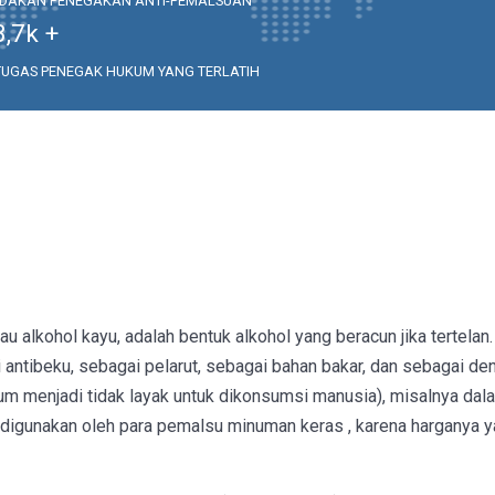
NDAKAN PENEGAKAN ANTI-PEMALSUAN
3,7
k +
TUGAS PENEGAK HUKUM YANG TERLATIH
au alkohol kayu, adalah bentuk alkohol yang beracun jika tertelan.
ntibeku, sebagai pelarut, sebagai bahan bakar, dan sebagai den
m menjadi tidak layak untuk dikonsumsi manusia), misalnya da
g digunakan oleh para pemalsu minuman keras , karena harganya