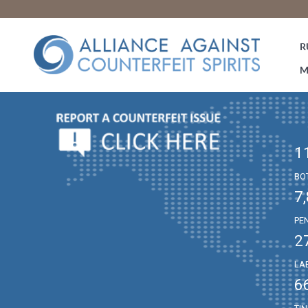
R
M
1
BO
7
PE
2
LA
6